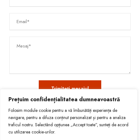
Prețuim confidențialitatea dumneavoastră
Folosim module cookie pentru a vă îmbunătăți experiența de
navigare, pentru a difuza conținut personalizat și pentru a analiza
traficul nostru. Selectând opțiunea „Accept toate”, sunteți de acord
© 2026 ADRIAN ȚAPU - LAW OFFICE
cu utilizarea cookie-urilor.