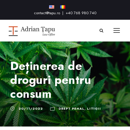
contact@tapu.ro
|
+40 768 980 740
Deținerea de
droguri pentru
consum
20/11/2022
DREPT PENAL
,
LITIGII