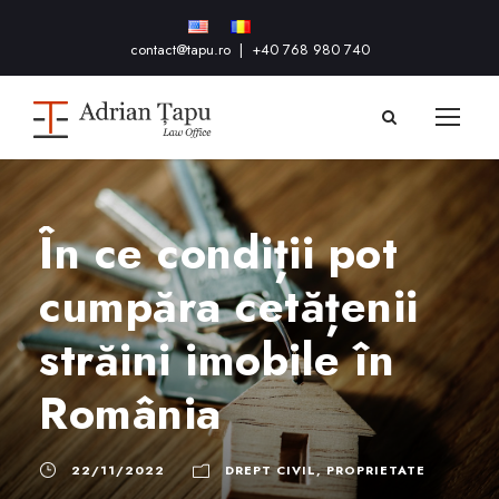
contact@tapu.ro
|
+40 768 980 740
În ce condiții pot
cumpăra cetățenii
străini imobile în
România
22/11/2022
DREPT CIVIL
,
PROPRIETATE