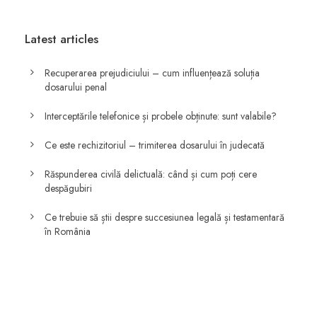
Latest articles
Recuperarea prejudiciului – cum influențează soluția
dosarului penal
Interceptările telefonice și probele obținute: sunt valabile?
Ce este rechizitoriul – trimiterea dosarului în judecată
Răspunderea civilă delictuală: când și cum poți cere
despăgubiri
Ce trebuie să știi despre succesiunea legală și testamentară
în România