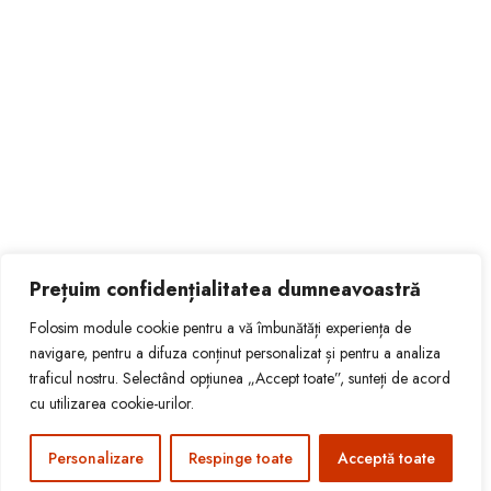
Prețuim confidențialitatea dumneavoastră
Folosim module cookie pentru a vă îmbunătăți experiența de
navigare, pentru a difuza conținut personalizat și pentru a analiza
traficul nostru. Selectând opțiunea „Accept toate”, sunteți de acord
© 2026 ADRIAN ȚAPU - LAW OFFICE
cu utilizarea cookie-urilor.
Personalizare
Respinge toate
Acceptă toate