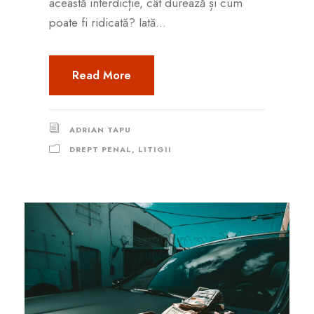
această interdicție, cât durează și cum
poate fi ridicată? Iată...
Read More
ADRIAN TAPU
DREPT PENAL
,
LITIGII