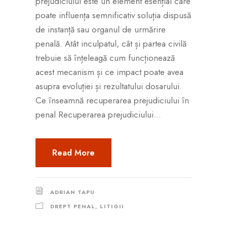
prejudiciului este un element esențial care
poate influența semnificativ soluția dispusă
de instanță sau organul de urmărire
penală. Atât inculpatul, cât și partea civilă
trebuie să înțeleagă cum funcționează
acest mecanism și ce impact poate avea
asupra evoluției și rezultatului dosarului.
Ce înseamnă recuperarea prejudiciului în
penal Recuperarea prejudiciului...
Read More
ADRIAN TAPU
DREPT PENAL
,
LITIGII