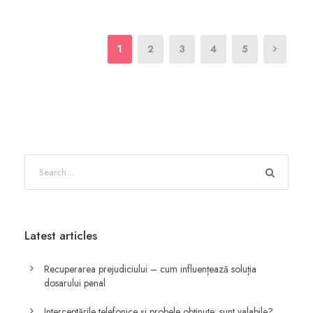
1
2
3
4
5
Latest articles
Recuperarea prejudiciului – cum influențează soluția
dosarului penal
Interceptările telefonice și probele obținute: sunt valabile?