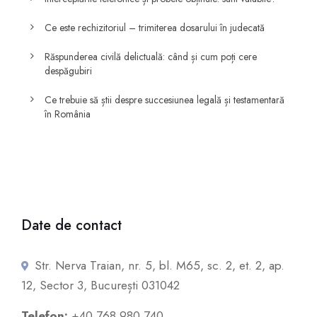
Ce este rechizitoriul – trimiterea dosarului în judecată
Răspunderea civilă delictuală: când și cum poți cere
despăgubiri
Ce trebuie să știi despre succesiunea legală și testamentară
în România
Date de contact
Str. Nerva Traian, nr. 5, bl. M65, sc. 2, et. 2, ap.
12, Sector 3, București 031042
Telefon:
+40 768 980 740