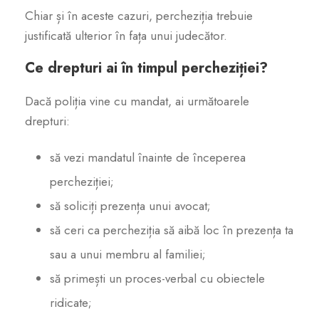
Chiar și în aceste cazuri, percheziția trebuie
justificată ulterior în fața unui judecător.
Ce drepturi ai în timpul percheziției?
Dacă poliția vine cu mandat, ai următoarele
drepturi:
să vezi mandatul înainte de începerea
percheziției;
să soliciți prezența unui avocat;
să ceri ca percheziția să aibă loc în prezența ta
sau a unui membru al familiei;
să primești un proces-verbal cu obiectele
ridicate;