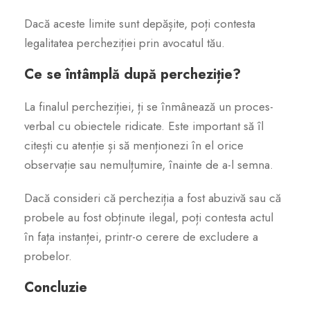
Dacă aceste limite sunt depășite, poți contesta
legalitatea percheziției prin avocatul tău.
Ce se întâmplă după percheziție?
La finalul percheziției, ți se înmânează un proces-
verbal cu obiectele ridicate. Este important să îl
citești cu atenție și să menționezi în el orice
observație sau nemulțumire, înainte de a-l semna.
Dacă consideri că percheziția a fost abuzivă sau că
probele au fost obținute ilegal, poți contesta actul
în fața instanței, printr-o cerere de excludere a
probelor.
Concluzie