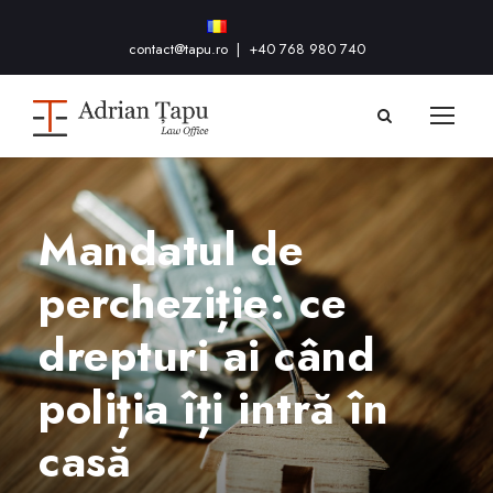
contact@tapu.ro
|
+40 768 980 740
Mandatul de
percheziție: ce
drepturi ai când
poliția îți intră în
casă